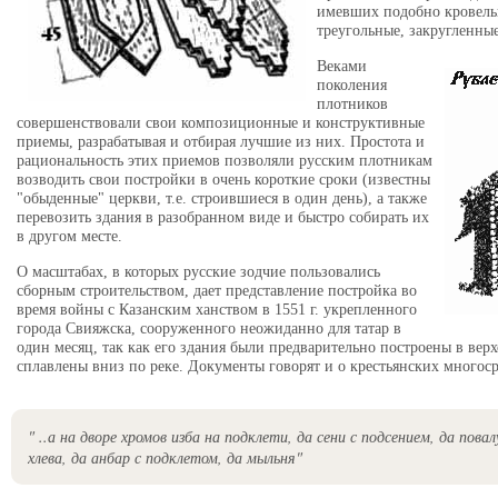
имевших подобно кровель
треугольные, закругленные
Веками
поколения
плотников
совершенствовали свои композиционные и конструктивные
приемы, разрабатывая и отбирая лучшие из них. Простота и
рациональность этих приемов позволяли русским плотникам
возводить свои постройки в очень короткие сроки (известны
"обыденные" церкви, т.е. строившиеся в один день), а также
перевозить здания в разобранном виде и быстро собирать их
в другом месте.
О масштабах, в которых русские зодчие пользовались
сборным строительством, дает представление постройка во
время войны с Казанским ханством в 1551 г. укрепленного
города Свияжска, сооруженного неожиданно для татар в
один месяц, так как его здания были предварительно построены в вер
сплавлены вниз по реке. Документы говорят и о крестьянских многос
" ..а на дворе хромов изба на подклети, да сени с подсением, да пова
хлева, да анбар с подклетом, да мыльня"