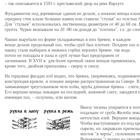
– так описывается в 1593 г. крестьянский двор на реке Варзуге.
Фундаментов под деревянные здания не делали, а нижние венцы клали
середину стен клали большие камни или ставили "стулья" из толстых 
Для "стульев" использовалась лиственница диаметром от 40 до 60 см.
грунта. Чурки вкапывали на 20 -80 см.доходя до "плотика", т.е. до сло
Чашки вырубали по форме укладываемых в них бревен, в каждом
венце делали продольный паз, чтобы сруб был плотнее. Позднее паз и
чашку стали выбирать в нижних горбах верхних бревен: так вода
почти не попадала в пазы и сруб лучше был предохранен от
загнивания. В XVII в. для более прочной связи венцов применялась,
кроме того, двойная припазовка – сверху и снизу.
На торцовых фасадах изб видно, что бревна, укорачиваясь, поднимаютс
конструкция кровли, и поныне широко распространенная на Севере. В
замыкающие треугольником чело избы, вруба длинные бревна – слеги, 
Его верхние концы лежащие на последней, князевой слеге, заводятся 
имеющее паз, – охлупень, или шелом.
Внизу тесины упираются в пот
подальше от сруба Желоба леж
нетолстых елей. Верхние конц
Чтобы выступающие из-под кро
сырели, их закрывали причель
мостов "в черты", сплочения те
Выражение "сделано на гвоздях