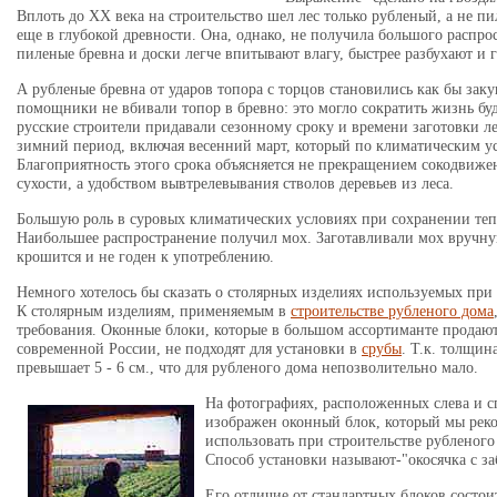
Вплоть до ХХ века на строительство шел лес только рубленый, а не пи
еще в глубокой древности. Она, однако, не получила большого распро
пиленые бревна и доски легче впитывают влагу, быстрее разбухают и 
А рубленые бревна от ударов топора с торцов становились как бы зак
помощники не вбивали топор в бревно: это могло сократить жизнь бу
русские строители придавали сезонному сроку и времени заготовки ле
зимний период, включая весенний март, который по климатическим у
Благоприятность этого срока объясняется не прекращением сокодвиже
сухости, а удобством вывтрелевывания стволов деревьев из леса.
Большую роль в суровых климатических условиях при сохранении теп
Наибольшее распространение получил мох. Заготавливали мох вручн
крошится и не годен к употреблению.
Немного хотелось бы сказать о столярных изделиях используемых при 
К столярным изделиям, применяемым в
строительстве рубленого дома
требования. Оконные блоки, которые в большом ассортиманте продают
современной России, не подходят для установки в
срубы
. Т.к. толщин
превышает 5 - 6 см., что для рубленого дома непозволительно мало.
На фотографиях, расположенных слева и с
изображен оконный блок, который мы рек
использовать при строительстве рубленого
Способ установки называют-"окосячка с з
Его отличие от стандартных блоков состои